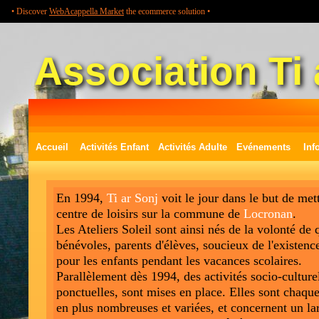
• Discover
WebAcappella Market
the ecommerce solution •
Association Ti 
Accueil
Activités Enfant
Activités Adulte
Evénements
Inf
En 1994,
Ti ar Sonj
voit le jour dans le but de met
centre de loisirs sur la commune de
Locronan
.
Les Ateliers Soleil sont ainsi nés de la volonté de
bénévoles, parents d'élèves, soucieux de l'existenc
pour les enfants pendant les vacances scolaires.
Parallèlement dès 1994, des activités socio-culturel
ponctuelles, sont mises en place. Elles sont chaqu
en plus nombreuses et variées, et concernent un la