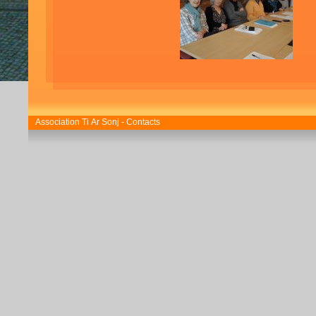
Les membres du Conseil d'Administration:
Mariannick Archant, Nadine Cotten, Claudine De
Renée Guéguen, Isabelle Marteau, Carole Moreau,
Rémy Pennarun, Philippe Le Gall, Florence Roth
Association Ti Ar Sonj - Contacts