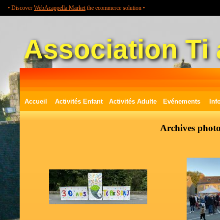
• Discover
WebAcappella Market
the ecommerce solution •
Association Ti 
Accueil
Activités Enfant
Activités Adulte
Evénements
Inf
Archives phot