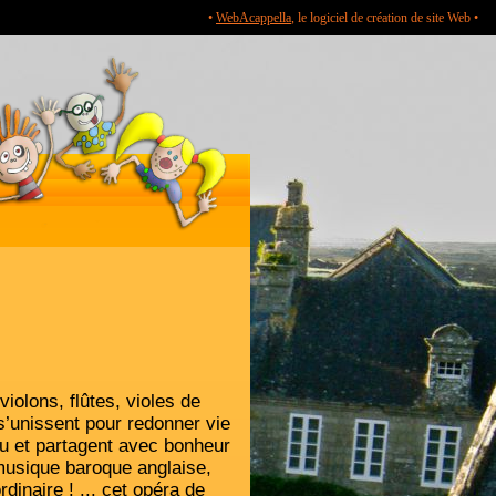
•
WebAcappella
, le logiciel de création de site Web •
violons, flûtes, violes de
’unissent pour redonner vie
au et partagent avec bonheur
musique baroque anglaise,
rdinaire ! ... cet opéra de