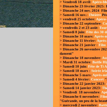
> Vendredi 18 avril:
Apéro-bl
> Dimanche 23 février 2025:
> Dimanche 24 nov. 2024 Fil
> Samedi 16 nov.:
Théâtre
Péd
> vendredi 25 octobre:
Apéro-
> Dimanche 22 septembre:
Co
> vendredis 2 et 23 août:
T
our
> Samedi 8 juin:
Fête des 30 d
> Dimanche 10 mars:
Après-m
> Dimanche 11 février:
Après-
> Dimanche 21 janvier :
Film
> Dimanche 26 novembre 20
dansent"
> Dimanche 18 novembre:
As
> Mardi 31 octobre:
Battle H
> Samedi 10 juin:
Fête de Ti 
> Samedi 18 mars :
S
oirée irl
> Dimanche 5 mars:
Après-mi
> Samedi 4 février:
Concert
"
> Dimanche 22 janvier 2023:
> Samedi 14 janvier 2023:
Th
> Vendredi 18 novembre:
Apé
> Dimanche 6 novembre:
Fil
"Guérande, un peu de la beau
> mercredi 2 novembre:
Batt