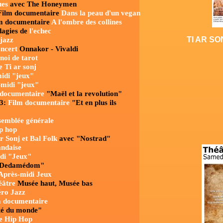
ues
avec The
Honeymen
 Film documentaire
Dans la peau d'un vegan
m documentaire
A
l'ombre des collines
agies de
l'echec
TI AR SON
jazz
ncert
Onnakor - Vivaldi
noi de tarot
e Ti ar sonj
idi "jeux"
midi "jeux"
documentaire
"Maël et la revolution"
23:
Film
documentaire
"Et en plus ils
semblée générale
ip hop
Ar Sonj et
Bal
Folk
avec "Nostrad"
andaise
di "Jeux"
Dedamédom"
Après-midi
Jeux
éâtre
Musée haut, Musée bas
ro Jazz
m
documentaire
té du monde"
le Hip Hop