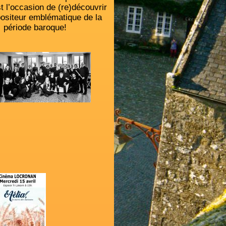
t l’occasion de (re)découvrir
siteur emblématique de la
période baroque!