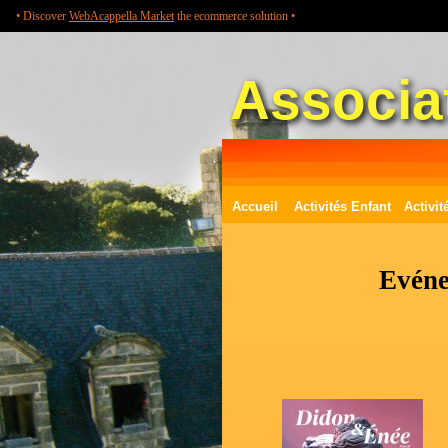
• Discover
WebAcappella Market
the ecommerce solution •
Associat
Accueil
Activités Enfant
Activit
Evéne