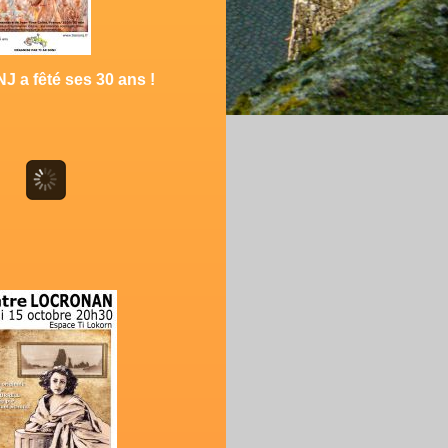
J a fêté ses 30 ans !