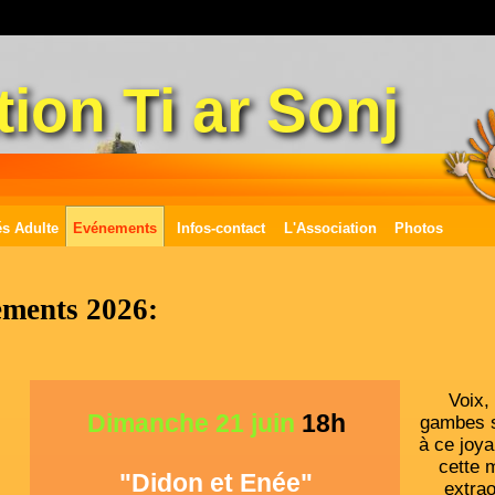
ion Ti ar Sonj
és Adulte
Evénements
Infos-contact
L'Association
Photos
ments 2026:
Voix, 
Dimanche 21 juin
18h
gambes s
à ce joy
cette 
"Didon et Enée"
extrao