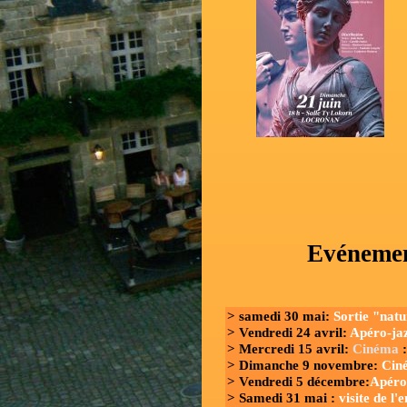
Evénemen
> samedi 30 mai:
Sortie "nat
> Vendredi 24 avril:
Apéro-ja
> Mercredi 15 avril:
Cinéma
> Dimanche 9 novembre:
Ciné
> Vendredi 5 décembre:
Apéro
> Samedi 31 mai :
visite de l'