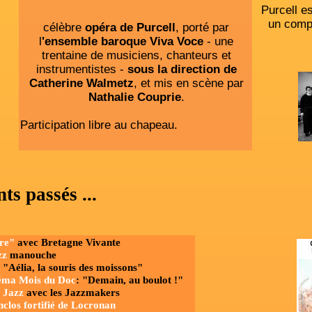
Purcell es
un compo
célèbre
opéra de Purcell
, porté par
l
'ensemble
baroque Viva Voce
- une
trentaine de musiciens, chanteurs et
instrumentistes -
sous la direction de
Catherine
Walmetz
, et mis en scène par
Nathalie Couprie
.
Participation libre au chapeau.
ts passés
...
ure"
avec Bretagne Vivante
zz
manouche
: "Aélia, la souris des moissons"
ma Mois du
Doc
: "Demain, au boulot !"
 Jazz
avec les Jazzmakers
enclos fortifié de Locronan