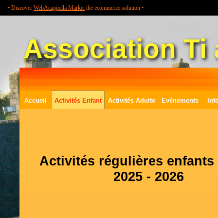
• Discover
WebAcappella Market
the ecommerce solution •
Association Ti 
Accueil
Activités Enfant
Activités Adulte
Evénements
Inf
Activités régulières enfants
2025 - 2026